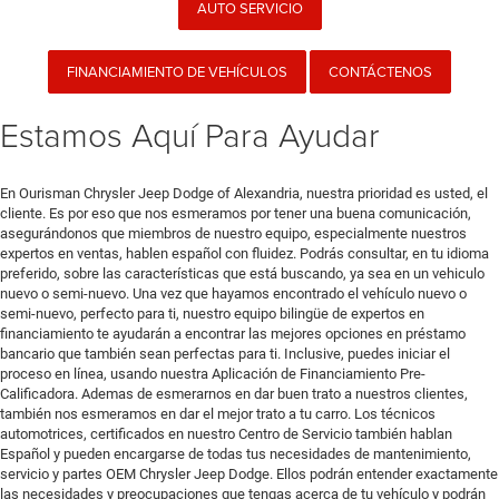
AUTO SERVICIO
FINANCIAMIENTO DE VEHÍCULOS
CONTÁCTENOS
Estamos Aquí Para Ayudar
En Ourisman Chrysler Jeep Dodge of Alexandria, nuestra prioridad es usted, el
cliente. Es por eso que nos esmeramos por tener una buena comunicación,
asegurándonos que miembros de nuestro equipo, especialmente nuestros
expertos en ventas, hablen español con fluidez. Podrás consultar, en tu idioma
preferido, sobre las características que está buscando, ya sea en un vehiculo
nuevo o semi-nuevo. Una vez que hayamos encontrado el vehículo nuevo o
semi-nuevo, perfecto para ti, nuestro equipo bilingüe de expertos en
financiamiento te ayudarán a encontrar las mejores opciones en préstamo
bancario que también sean perfectas para ti. Inclusive, puedes iniciar el
proceso en línea, usando nuestra Aplicación de Financiamiento Pre-
Calificadora. Ademas de esmerarnos en dar buen trato a nuestros clientes,
también nos esmeramos en dar el mejor trato a tu carro. Los técnicos
automotrices, certificados en nuestro Centro de Servicio también hablan
Español y pueden encargarse de todas tus necesidades de mantenimiento,
servicio y partes OEM Chrysler Jeep Dodge. Ellos podrán entender exactamente
las necesidades y preocupaciones que tengas acerca de tu vehículo y podrán