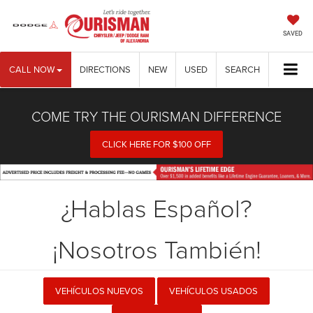
SAVED
CALL NOW
DIRECTIONS
NEW
USED
SEARCH
COME TRY THE OURISMAN DIFFERENCE
CLICK HERE FOR $100 OFF
¿Hablas Español?
¡Nosotros También!
VEHÍCULOS NUEVOS
VEHÍCULOS USADOS