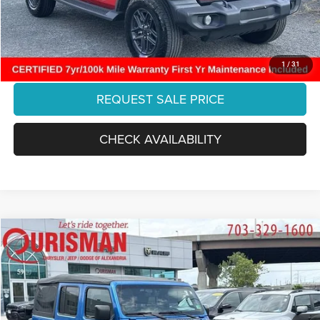
Final Price:
$29,941
CLICK TO CALL
1
/
31
REQUEST SALE PRICE
CHECK AVAILABILITY
Compare Vehicle
2022
Jeep Wrangler Unlimited
Rubicon 4x4
$35,373
FINAL PRICE:
Special Offer
Ourisman Chrysler Jeep Dodge of Alexandria
Less
VIN:
1C4HJXFG8NW208953
Stock:
2632098A
Model:
JLJS74
Retail:
$39,874