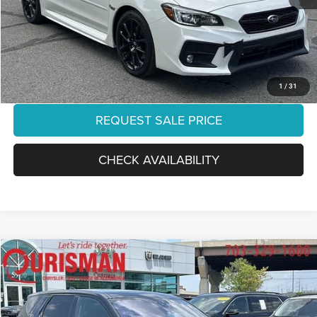
Processing Fee:
+$999
Final Price:
$26,051
CLICK TO CALL
1
/
31
REQUEST SALE PRICE
CHECK AVAILABILITY
Compare Vehicle
2020
Land Rover Discovery Sport
SE
$18,419
FINAL PRICE:
Special Offer
Ourisman Chrysler Jeep Dodge of Alexandria
Less